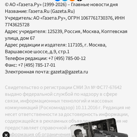
© АО «Газета.Ру» (1999-2026) – Главные новости дня
Название:
Газета.Ru
(Gazeta.Ru)
Учредитель:
АО «Газета.Ру»
, ОГРН 1067761730376, ИНН
7743625728
Адрес учредителя: 125239, Россия, Москва, Коптевская
улица, дом 67
Адрес редакции и издателя:
117105
, г.
Москва
,
Варшавское шоссе, д.9, стр.1
Телефон редакции:
+7 (495) 785-00-12
Факс:
+7 (495) 785-17-01
Электронная почта:
gazeta@gazeta.ru
Свидетельство о регистрации СМИ Эл № ФС77-67642
выдано федеральной службой по надзору в сфере
связи, информационных технологий и массовых
коммуникаций (Роскомнадзор) 10.11.2016 г. Редакция не
несет ответственности за достоверность информации,
содержащейся в рекламных объявлениях. Редакция не
предоставляет справочной информации.
Информация об ограничениях