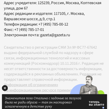
Адрес учредителя: 125239, Россия, Москва, Коптевская
улица, дом 67
Адрес редакции и издателя:
117105
, г.
Москва
,
Варшавское шоссе, д.9, стр.1
Телефон редакции:
+7 (495) 785-00-12
Факс:
+7 (495) 785-17-01
Электронная почта:
gazeta@gazeta.ru
Свидетельство о регистрации СМИ Эл № ФС77-67642
выдано федеральной службой по надзору в сфере
связи, информационных технологий и массовых
коммуникаций (Роскомнадзор) 10.11.2016 г. Редакция не
несет ответственности за достоверность информации,
содержащейся в рекламных объявлениях. Редакция не
предоставляет справочной информации.
Информация об ограничениях
На информационном ресурсе применяются
рекомендательные технологии в соответствии с
Знаменитая поза Сталина с ладонью за пазухой
Правилами
была не ради образа — так он маскировал
18+
искалеченную в детстве руку