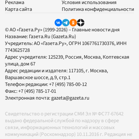
Реклама
Условия использования
Карта сайта
Политика конфиденциальности
© АО «Газета.Ру» (1999-2026) – Главные новости дня
Название:
Газета.Ru
(Gazeta.Ru)
Учредитель:
АО «Газета.Ру»
, ОГРН 1067761730376, ИНН
7743625728
Адрес учредителя: 125239, Россия, Москва, Коптевская
улица, дом 67
Адрес редакции и издателя:
117105
, г.
Москва
,
Варшавское шоссе, д.9, стр.1
Телефон редакции:
+7 (495) 785-00-12
Факс:
+7 (495) 785-17-01
Электронная почта:
gazeta@gazeta.ru
Свидетельство о регистрации СМИ Эл № ФС77-67642
выдано федеральной службой по надзору в сфере
связи, информационных технологий и массовых
коммуникаций (Роскомнадзор) 10.11.2016 г. Редакция не