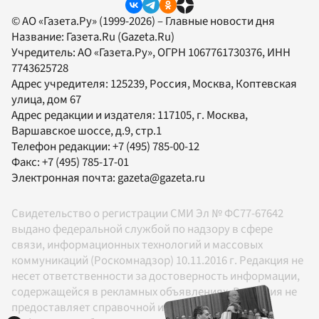
© АО «Газета.Ру» (1999-2026) – Главные новости дня
Название:
Газета.Ru
(Gazeta.Ru)
Учредитель:
АО «Газета.Ру»
, ОГРН 1067761730376, ИНН
7743625728
Адрес учредителя: 125239, Россия, Москва, Коптевская
улица, дом 67
Адрес редакции и издателя:
117105
, г.
Москва
,
Варшавское шоссе, д.9, стр.1
Телефон редакции:
+7 (495) 785-00-12
Факс:
+7 (495) 785-17-01
Электронная почта:
gazeta@gazeta.ru
Свидетельство о регистрации СМИ Эл № ФС77-67642
выдано федеральной службой по надзору в сфере
связи, информационных технологий и массовых
коммуникаций (Роскомнадзор) 10.11.2016 г. Редакция не
несет ответственности за достоверность информации,
содержащейся в рекламных объявлениях. Редакция не
предоставляет справочной информации.