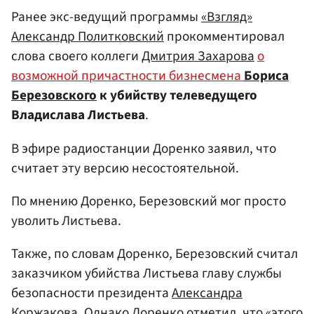
Ранее экс-ведущий программы
«Взгляд»
Александр Политковский
прокомментировал
слова своего коллеги
Дмитрия Захарова
о
возможной причастности бизнесмена
Бориса
Березовского
к убийству телеведущего
Владислава Листьева
.
В эфире радиостанции Доренко заявил, что
считает эту версию несостоятельной.
По мнению Доренко, Березовский мог просто
уволить Листьева.
Также, по словам Доренко, Березовский считал
заказчиком убийства Листьева главу службы
безопасности президента
Александра
Коржакова
. Однако Доренко отметил, что «этого