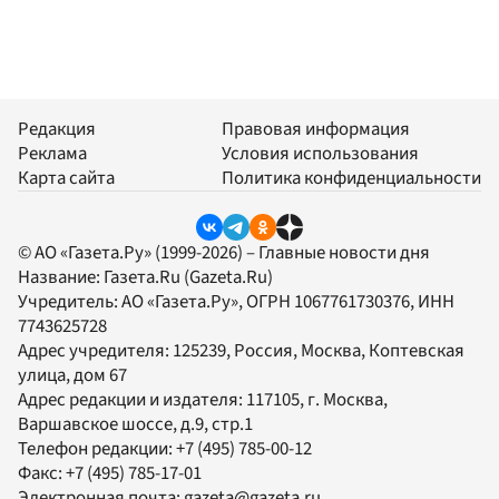
Редакция
Правовая информация
Реклама
Условия использования
Карта сайта
Политика конфиденциальности
© АО «Газета.Ру» (1999-2026) – Главные новости дня
Название:
Газета.Ru
(Gazeta.Ru)
Учредитель:
АО «Газета.Ру»
, ОГРН 1067761730376, ИНН
7743625728
Адрес учредителя: 125239, Россия, Москва, Коптевская
улица, дом 67
Адрес редакции и издателя:
117105
, г.
Москва
,
Варшавское шоссе, д.9, стр.1
Телефон редакции:
+7 (495) 785-00-12
Факс:
+7 (495) 785-17-01
Электронная почта:
gazeta@gazeta.ru