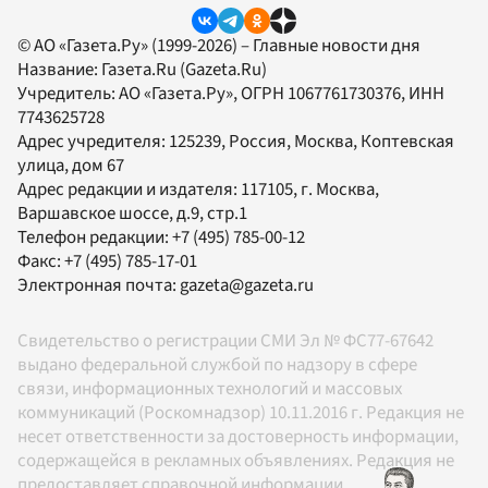
© АО «Газета.Ру» (1999-2026) – Главные новости дня
Название:
Газета.Ru
(Gazeta.Ru)
Учредитель:
АО «Газета.Ру»
, ОГРН 1067761730376, ИНН
7743625728
Адрес учредителя: 125239, Россия, Москва, Коптевская
улица, дом 67
Адрес редакции и издателя:
117105
, г.
Москва
,
Варшавское шоссе, д.9, стр.1
Телефон редакции:
+7 (495) 785-00-12
Факс:
+7 (495) 785-17-01
Электронная почта:
gazeta@gazeta.ru
Свидетельство о регистрации СМИ Эл № ФС77-67642
выдано федеральной службой по надзору в сфере
связи, информационных технологий и массовых
коммуникаций (Роскомнадзор) 10.11.2016 г. Редакция не
несет ответственности за достоверность информации,
содержащейся в рекламных объявлениях. Редакция не
предоставляет справочной информации.