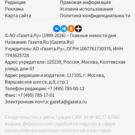
Редакция
Правовая информация
Реклама
Условия использования
Карта сайта
Политика конфиденциальности
© АО «Газета.Ру» (1999-2026) – Главные новости дня
Название:
Газета.Ru
(Gazeta.Ru)
Учредитель:
АО «Газета.Ру»
, ОГРН 1067761730376, ИНН
7743625728
Адрес учредителя: 125239, Россия, Москва, Коптевская
улица, дом 67
Адрес редакции и издателя:
117105
, г.
Москва
,
Варшавское шоссе, д.9, стр.1
Телефон редакции:
+7 (495) 785-00-12
Факс:
+7 (495) 785-17-01
Электронная почта:
gazeta@gazeta.ru
Свидетельство о регистрации СМИ Эл № ФС77-67642
выдано федеральной службой по надзору в сфере
связи, информационных технологий и массовых