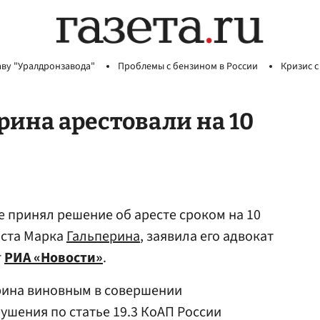
аву "Уралдронзавода"
Проблемы с бензином в России
Кризис с
ина арестовали на 10
е принял решение об аресте сроком на 10
иста Марка
Гальперина
, заявила его адвокат
т
РИА «Новости»
.
ерина виновным в совершении
шения по статье 19.3 КоАП России