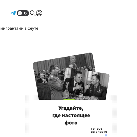
Авторизоваться
 мигрантами в Сеуте
Угадайте,
где настоящее
фото