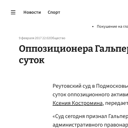
Новости
Спорт
Покушение на гл
9 февраля 2017 22:02
Общество
Оппозиционера Гальпер
суток
Реутовский суд в Подмосковь
суток оппозиционного актив
Ксения Костромина
, передае
«Суд сегодня признал Гальп
административного правонару