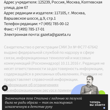
Адрес учредителя: 125239, Россия, Москва, Коптевская
улица, дом 67
Адрес редакции и издателя:
117105
, г.
Москва
,
Варшавское шоссе, д.9, стр.1
Телефон редакции:
+7 (495) 785-00-12
Факс:
+7 (495) 785-17-01
Электронная почта:
gazeta@gazeta.ru
Свидетельство о регистрации СМИ Эл № ФС77-67642
выдано федеральной службой по надзору в сфере
связи, информационных технологий и массовых
коммуникаций (Роскомнадзор) 10.11.2016 г. Редакция не
несет ответственности за достоверность информации,
содержащейся в рекламных объявлениях. Редакция не
предоставляет справочной информации.
Информация об ограничениях
На информационном ресурсе применяются
рекомендательные технологии в соответствии с
Знаменитая поза Сталина с ладонью за пазухой
Правилами
была не ради образа — так он маскировал
18+
искалеченную в детстве руку