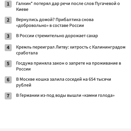
1
Галкин* потерял дар речи после слов Пугачевой о
Киеве
2
Вернулись домой? Прибалтика снова
«добровольно» в составе России
3
В России стремительно дорожает сахар
4
Кремль переиграл Литву: хитрость с Калининградом
сработала
5
Госдума приняла закон о запрете на проживание в
России
6
В Москве кошка залила соседей на 654 тысячи
рублей
7
В Германии из-под воды вышли «камни голода»