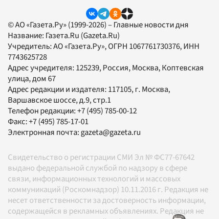
© АО «Газета.Ру» (1999-2026) – Главные новости дня
Название:
Газета.Ru
(Gazeta.Ru)
Учредитель:
АО «Газета.Ру»
, ОГРН 1067761730376, ИНН
7743625728
Адрес учредителя: 125239, Россия, Москва, Коптевская
улица, дом 67
Адрес редакции и издателя:
117105
, г.
Москва
,
Варшавское шоссе, д.9, стр.1
Телефон редакции:
+7 (495) 785-00-12
Факс:
+7 (495) 785-17-01
Электронная почта:
gazeta@gazeta.ru
Свидетельство о регистрации СМИ Эл № ФС77-67642
выдано федеральной службой по надзору в сфере
связи, информационных технологий и массовых
коммуникаций (Роскомнадзор) 10.11.2016 г. Редакция не
несет ответственности за достоверность информации,
содержащейся в рекламных объявлениях. Редакция не