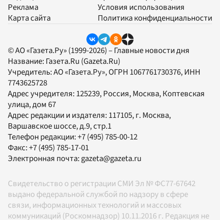
Реклама
Условия использования
Карта сайта
Политика конфиденциальности
© АО «Газета.Ру» (1999-2026) – Главные новости дня
Название:
Газета.Ru
(Gazeta.Ru)
Учредитель:
АО «Газета.Ру»
, ОГРН 1067761730376, ИНН
7743625728
Адрес учредителя: 125239, Россия, Москва, Коптевская
улица, дом 67
Адрес редакции и издателя:
117105
, г.
Москва
,
Варшавское шоссе, д.9, стр.1
Телефон редакции:
+7 (495) 785-00-12
Факс:
+7 (495) 785-17-01
Электронная почта:
gazeta@gazeta.ru
Свидетельство о регистрации СМИ Эл № ФС77-67642
выдано федеральной службой по надзору в сфере
связи, информационных технологий и массовых
коммуникаций (Роскомнадзор) 10.11.2016 г. Редакция не