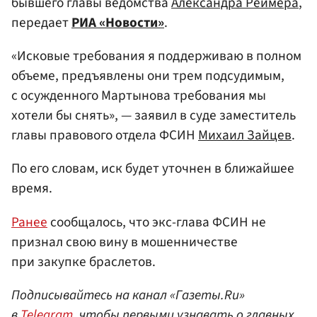
бывшего главы ведомства
Александра Реймера
,
передает
РИА «Новости»
.
«Исковые требования я поддерживаю в полном
объеме, предъявлены они трем подсудимым,
с осужденного Мартынова требования мы
хотели бы снять», — заявил в суде заместитель
главы правового отдела ФСИН
Михаил Зайцев
.
По его словам, иск будет уточнен в ближайшее
время.
Ранее
сообщалось, что экс-глава ФСИН не
признал свою вину в мошенничестве
при закупке браслетов.
Подписывайтесь на канал «Газеты.Ru»
в
Telegram
, чтобы первыми узнавать о главных