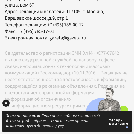
улица, дом 67
Адрес редакции и издателя:
117105
, г.
Москва
,
Варшавское шоссе, д.9, стр.1
Телефон редакции:
+7 (495) 785-00-12
Факс:
+7 (495) 785-17-01
Электронная почта:
gazeta@gazeta.ru
Свидетельство о регистрации СМИ Эл № ФС77-67642
выдано федеральной службой по надзору в сфере
связи, информационных технологий и массовых
коммуникаций (Роскомнадзор) 10.11.2016 г. Редакция не
несет ответственности за достоверность информации,
содержащейся в рекламных объявлениях. Редакция не
предоставляет справочной информации.
Информация об ограничениях
На информационном ресурсе применяются
рекомендательные технологии в соответствии с
Знаменитая поза Сталина с ладонью за пазухой
Правилами
была не ради образа — так он маскировал
18+
искалеченную в детстве руку