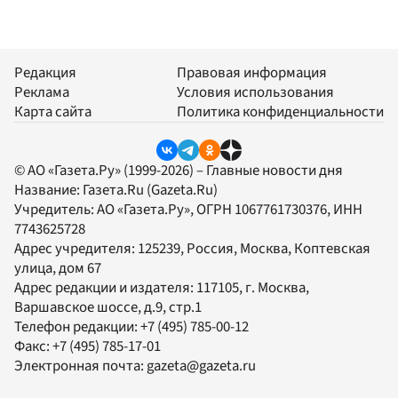
Редакция
Правовая информация
Реклама
Условия использования
Карта сайта
Политика конфиденциальности
© АО «Газета.Ру» (1999-2026) – Главные новости дня
Название:
Газета.Ru
(Gazeta.Ru)
Учредитель:
АО «Газета.Ру»
, ОГРН 1067761730376, ИНН
7743625728
Адрес учредителя: 125239, Россия, Москва, Коптевская
улица, дом 67
Адрес редакции и издателя:
117105
, г.
Москва
,
Варшавское шоссе, д.9, стр.1
Телефон редакции:
+7 (495) 785-00-12
Факс:
+7 (495) 785-17-01
Электронная почта:
gazeta@gazeta.ru