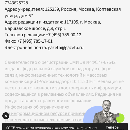
7743625728
Адрес учредителя: 125239, Россия, Москва, Коптевская
улица, дом 67
Адрес редакции и издателя:
117105
, г.
Москва
,
Варшавское шоссе, д.9, стр.1
Телефон редакции:
+7 (495) 785-00-12
Факс:
+7 (495) 785-17-01
Электронная почта:
gazeta@gazeta.ru
Свидетельство о регистрации СМИ Эл № ФС77-67642
выдано федеральной службой по надзору в сфере
связи, информационных технологий и массовых
коммуникаций (Роскомнадзор) 10.11.2016 г. Редакция не
несет ответственности за достоверность информации,
содержащейся в рекламных объявлениях. Редакция не
предоставляет справочной информации.
Информация об ограничениях
На информационном ресурсе применяются
рекомендательные технологии в соответствии с
Правилами
СССР запустил человека в космос раньше, чем по