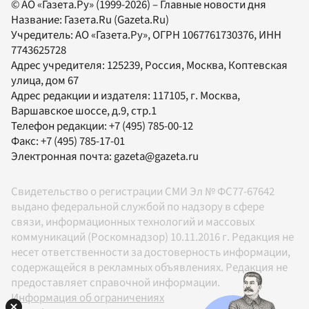
© АО «Газета.Ру» (1999-2026) – Главные новости дня
Название:
Газета.Ru
(Gazeta.Ru)
Учредитель:
АО «Газета.Ру»
, ОГРН 1067761730376, ИНН
7743625728
Адрес учредителя: 125239, Россия, Москва, Коптевская
улица, дом 67
Адрес редакции и издателя:
117105
, г.
Москва
,
Варшавское шоссе, д.9, стр.1
Телефон редакции:
+7 (495) 785-00-12
Факс:
+7 (495) 785-17-01
Электронная почта:
gazeta@gazeta.ru
Свидетельство о регистрации СМИ Эл № ФС77-67642
выдано федеральной службой по надзору в сфере
связи, информационных технологий и массовых
коммуникаций (Роскомнадзор) 10.11.2016 г. Редакция не
несет ответственности за достоверность информации,
содержащейся в рекламных объявлениях. Редакция не
предоставляет справочной информации.
Информация об ограничениях