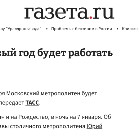
аву "Уралдронзавода"
Проблемы с бензином в России
Кризис с
ый год будет работать
аря Московский метрополитен будет
 передает
ТАСС
.
 и на Рождество, в ночь на 7 января. Об
лавы столичного метрополитена
Юрий