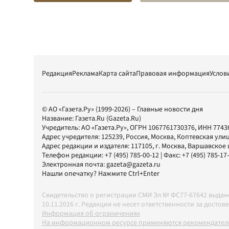
Редакция
Реклама
Карта сайта
Правовая информация
Услов
© АО «Газета.Ру» (1999-2026) – Главные новости дня
Название:
Газета.Ru
(Gazeta.Ru)
Учредитель:
АО «Газета.Ру»
, ОГРН 1067761730376, ИНН 7743
Адрес учредителя: 125239, Россия, Москва, Коптевская улиц
Адрес редакции и издателя:
117105
, г.
Москва
,
Варшавское шо
Телефон редакции:
+7 (495) 785-00-12
| Факс:
+7 (495) 785-17
Электронная почта:
gazeta@gazeta.ru
Нашли опечатку? Нажмите Ctrl+Enter
Свидетельство о регистрации СМИ Эл № ФС77-67642 выда
10.11.2016 г. Редакция не несет ответственности за дос
Информация об ограничениях
На информационном ресурсе применяются рекомендатель