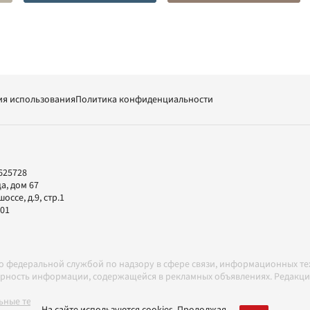
ия использования
Политика конфиденциальности
625728
а, дом 67
ссе, д.9, стр.1
-01
но федеральной службой по надзору в сфере связи, информационных т
товерность информации, содержащейся в рекламных объявлениях. Редак
ные технологии в соответствии с Правилами