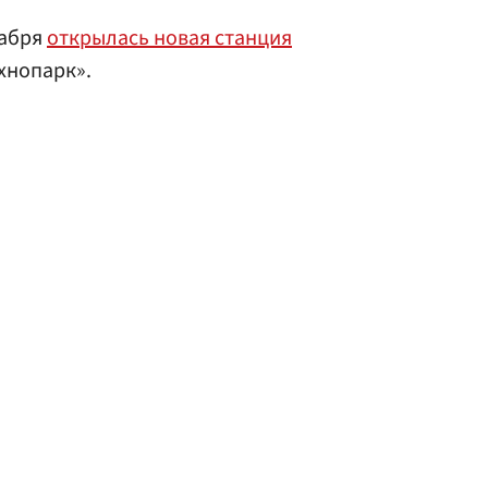
кабря
открылась новая станция
хнопарк».