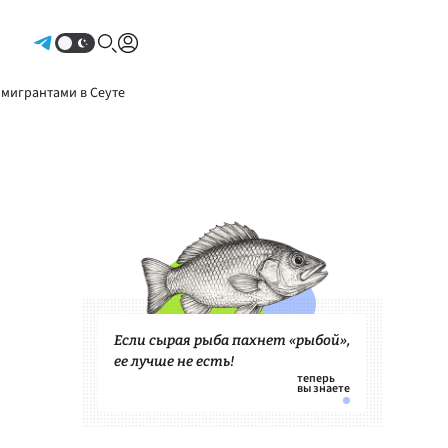
Авторизоваться
 мигрантами в Сеуте
Если сырая рыба пахнет «рыбой»,
ее лучше не есть!