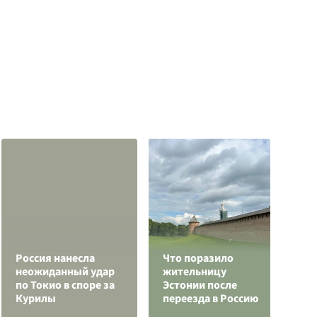
Россия нанесла
Что поразило
Р
неожиданный удар
жительницу
р
по Токио в споре за
Эстонии после
п
Курилы
переезда в Россию
а