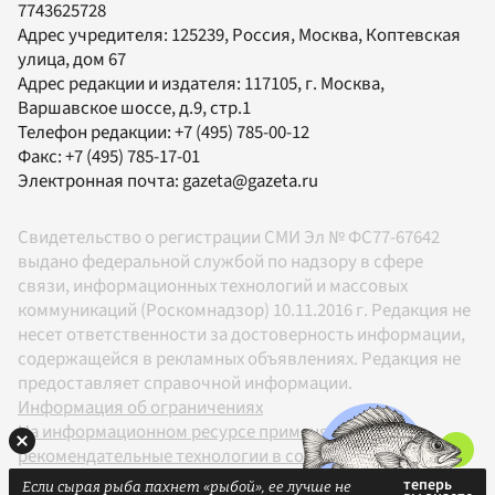
7743625728
Адрес учредителя: 125239, Россия, Москва, Коптевская
улица, дом 67
Адрес редакции и издателя:
117105
, г.
Москва
,
Варшавское шоссе, д.9, стр.1
Телефон редакции:
+7 (495) 785-00-12
Факс:
+7 (495) 785-17-01
Электронная почта:
gazeta@gazeta.ru
Свидетельство о регистрации СМИ Эл № ФС77-67642
выдано федеральной службой по надзору в сфере
связи, информационных технологий и массовых
коммуникаций (Роскомнадзор) 10.11.2016 г. Редакция не
несет ответственности за достоверность информации,
содержащейся в рекламных объявлениях. Редакция не
предоставляет справочной информации.
Информация об ограничениях
На информационном ресурсе применяются
рекомендательные технологии в соответствии с
Правилами
Если сырая рыба пахнет «рыбой», ее лучше не