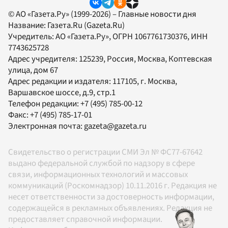
© АО «Газета.Ру» (1999-2026) – Главные новости дня
Название:
Газета.Ru
(Gazeta.Ru)
Учредитель:
АО «Газета.Ру»
, ОГРН 1067761730376, ИНН
7743625728
Адрес учредителя: 125239, Россия, Москва, Коптевская
улица, дом 67
Адрес редакции и издателя:
117105
, г.
Москва
,
Варшавское шоссе, д.9, стр.1
Телефон редакции:
+7 (495) 785-00-12
Факс:
+7 (495) 785-17-01
Электронная почта:
gazeta@gazeta.ru
Свидетельство о регистрации СМИ Эл № ФС77-67642
выдано федеральной службой по надзору в сфере
связи, информационных технологий и массовых
коммуникаций (Роскомнадзор) 10.11.2016 г. Редакция не
несет ответственности за достоверность информации,
содержащейся в рекламных объявлениях. Редакция не
предоставляет справочной информации.