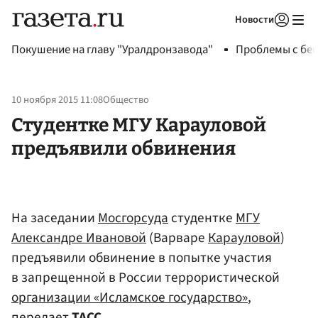
Новости
Авторизоваться
Покушение на главу "Уралдронзавода"
Проблемы с бен
10 ноября 2015 11:08
Общество
Студентке МГУ Карауловой
предъявили обвинения
На заседании
Мосгорсуда
студентке
МГУ
Александре Ивановой
(Варваре
Карауловой
)
предъявили обвинение в попытке участия
в запрещенной в России террористической
организации «Исламское государство»
,
передает
ТАСС
.