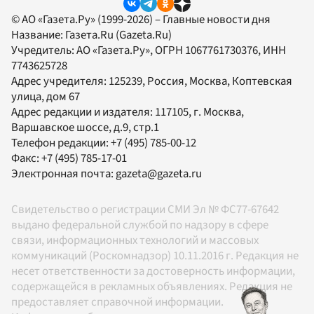
© АО «Газета.Ру» (1999-2026) – Главные новости дня
Название:
Газета.Ru
(Gazeta.Ru)
Учредитель:
АО «Газета.Ру»
, ОГРН 1067761730376, ИНН
7743625728
Адрес учредителя: 125239, Россия, Москва, Коптевская
улица, дом 67
Адрес редакции и издателя:
117105
, г.
Москва
,
Варшавское шоссе, д.9, стр.1
Телефон редакции:
+7 (495) 785-00-12
Факс:
+7 (495) 785-17-01
Электронная почта:
gazeta@gazeta.ru
Свидетельство о регистрации СМИ Эл № ФС77-67642
выдано федеральной службой по надзору в сфере
связи, информационных технологий и массовых
коммуникаций (Роскомнадзор) 10.11.2016 г. Редакция не
несет ответственности за достоверность информации,
содержащейся в рекламных объявлениях. Редакция не
предоставляет справочной информации.