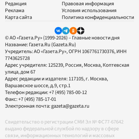
Редакция
Правовая информация
Реклама
Условия использования
Карта сайта
Политика конфиденциальности
© АО «Газета.Ру» (1999-2026) – Главные новости дня
Название:
Газета.Ru
(Gazeta.Ru)
Учредитель:
АО «Газета.Ру»
, ОГРН 1067761730376, ИНН
7743625728
Адрес учредителя: 125239, Россия, Москва, Коптевская
улица, дом 67
Адрес редакции и издателя:
117105
, г.
Москва
,
Варшавское шоссе, д.9, стр.1
Телефон редакции:
+7 (495) 785-00-12
Факс:
+7 (495) 785-17-01
Электронная почта:
gazeta@gazeta.ru
Свидетельство о регистрации СМИ Эл № ФС77-67642
выдано федеральной службой по надзору в сфере
связи, информационных технологий и массовых