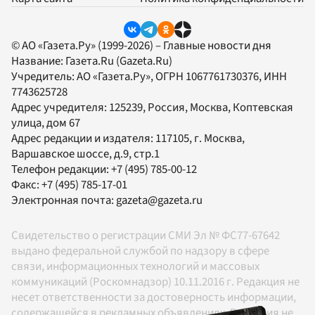
© АО «Газета.Ру» (1999-2026) – Главные новости дня
Название:
Газета.Ru
(Gazeta.Ru)
Учредитель:
АО «Газета.Ру»
, ОГРН 1067761730376, ИНН
7743625728
Адрес учредителя: 125239, Россия, Москва, Коптевская
улица, дом 67
Адрес редакции и издателя:
117105
, г.
Москва
,
Варшавское шоссе, д.9, стр.1
Телефон редакции:
+7 (495) 785-00-12
Факс:
+7 (495) 785-17-01
Электронная почта:
gazeta@gazeta.ru
Свидетельство о регистрации СМИ Эл № ФС77-67642
выдано федеральной службой по надзору в сфере
связи, информационных технологий и массовых
коммуникаций (Роскомнадзор) 10.11.2016 г. Редакция не
несет ответственности за достоверность информации,
содержащейся в рекламных объявлениях. Редакция не