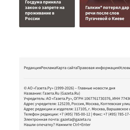
Госдума приняла
закон о запрете на
Галкин* потерял дар
проживание в
речи после слов
России
Пугачевой о Киеве
Редакция
Реклама
Карта сайта
Правовая информация
Услов
© АО «Газета.Ру» (1999-2026) – Главные новости дня
Название:
Газета.Ru
(Gazeta.Ru)
Учредитель:
АО «Газета.Ру»
, ОГРН 1067761730376, ИНН 7743
Адрес учредителя: 125239, Россия, Москва, Коптевская улиц
Адрес редакции и издателя:
117105
, г.
Москва
,
Варшавское шо
Телефон редакции:
+7 (495) 785-00-12
| Факс:
+7 (495) 785-17
Электронная почта:
gazeta@gazeta.ru
Нашли опечатку? Нажмите Ctrl+Enter