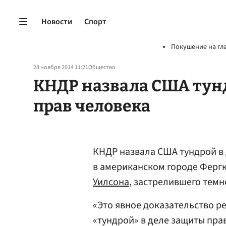
Новости
Спорт
Покушение на гл
28 ноября 2014 11:21
Общество
КНДР назвала США тун
прав человека
КНДР назвала США тундрой в 
в американском городе Ферг
Уилсона
, застрелившего тем
«Это явное доказательство р
«тундрой» в деле защиты прав