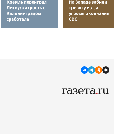
Кремль переиграл
На Западе забили
Л
Литву: хитрость с
тревогу из-за
з
Калининградом
угрозы окончания
в
сработала
СВО
р