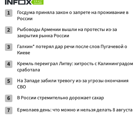
1
Госдума приняла закон о запрете на проживание в
России
2
Рыбоводы Армении вышли на протесты из-за
закрытия рынка России
3
Галкин* потерял дар речи после слов Пугачевой о
Киеве
4
Кремль переиграл Литву: хитрость с Калининградом
сработала
5
На Западе забили тревогу из-за угрозы окончания
СВО
6
В России стремительно дорожает сахар
7
Ермолаев день: что можно и нельзя делать 8 августа