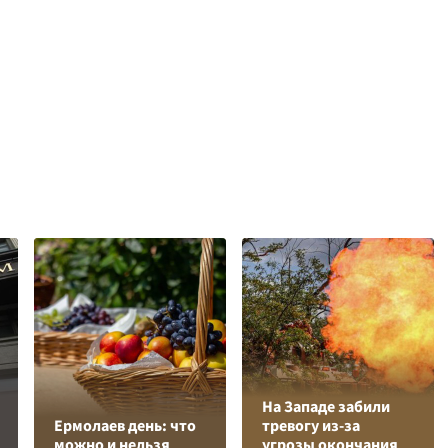
На Западе забили
Ермолаев день: что
тревогу из-за
можно и нельзя
угрозы окончания