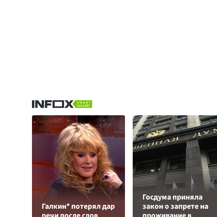
Госдума приняла
Галкин* потерял дар
закон о запрете на
речи после слов
проживание в