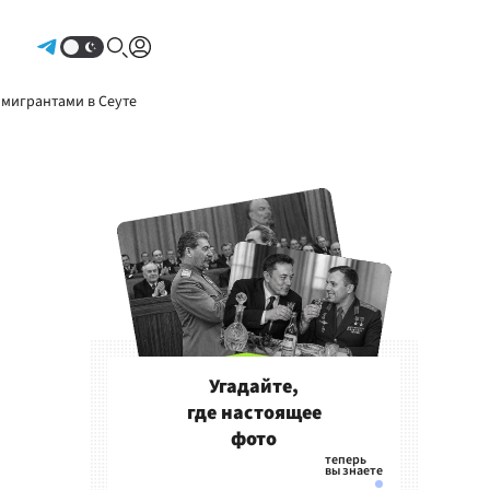
Авторизоваться
 мигрантами в Сеуте
Угадайте,
где настоящее
фото