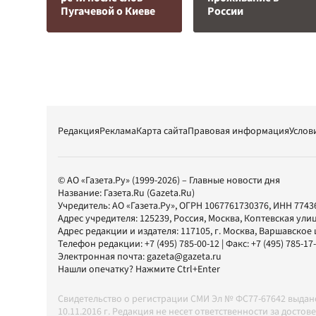
Пугачевой о Киеве
России
Редакция
Реклама
Карта сайта
Правовая информация
Услов
© АО «Газета.Ру» (1999-2026) – Главные новости дня
Название:
Газета.Ru
(Gazeta.Ru)
Учредитель:
АО «Газета.Ру»
, ОГРН 1067761730376, ИНН 7743
Адрес учредителя: 125239, Россия, Москва, Коптевская улиц
Адрес редакции и издателя:
117105
, г.
Москва
,
Варшавское шо
Телефон редакции:
+7 (495) 785-00-12
| Факс:
+7 (495) 785-17
Электронная почта:
gazeta@gazeta.ru
Нашли опечатку? Нажмите Ctrl+Enter
Свидетельство о регистрации СМИ Эл № ФС77-67642 выда
10.11.2016 г. Редакция не несет ответственности за дос