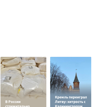
Кремль переиграл
Р
В России
Литву: хитрость с
в
стремительно
Калининградом
и