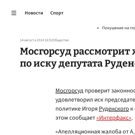
Новости
Спорт
Покушение на гл
14 августа 2014 16:52
Общество
Мосгорсуд рассмотрит 
по иску депутата Руден
Мосгорсуд
проверит законнос
удовлетворил иск председат
политике Игоря
Руденского
к
этом сообщает
«Интерфакс»
.
«Апелляционная жалоба от А.