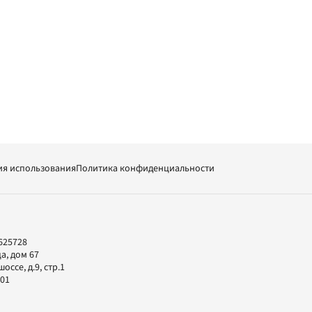
ия использования
Политика конфиденциальности
625728
а, дом 67
ссе, д.9, стр.1
-01