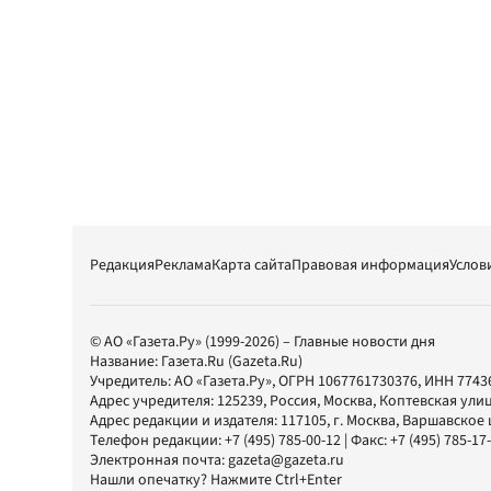
Редакция
Реклама
Карта сайта
Правовая информация
Услов
© АО «Газета.Ру» (1999-2026) – Главные новости дня
Название:
Газета.Ru
(Gazeta.Ru)
Учредитель:
АО «Газета.Ру»
, ОГРН 1067761730376, ИНН 7743
Адрес учредителя: 125239, Россия, Москва, Коптевская улиц
Адрес редакции и издателя:
117105
, г.
Москва
,
Варшавское шо
Телефон редакции:
+7 (495) 785-00-12
| Факс:
+7 (495) 785-17
Электронная почта:
gazeta@gazeta.ru
Нашли опечатку? Нажмите Ctrl+Enter