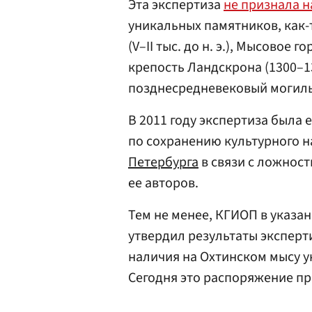
Эта экспертиза
не признала 
уникальных памятников, как-т
(V–II тыс. до н. э.), Мысовое 
крепость Ландскрона (1300–130
позднесредневековый могильни
В 2011 году экспертиза была
по сохранению культурного 
Петербурга
в связи с ложнос
ее авторов.
Тем не менее, КГИОП в указан
утвердил результаты экспер
наличия на Охтинском мысу 
Сегодня это распоряжение п