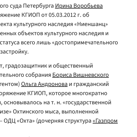
ого суда Петербурга
Ирина Воробьева
жение КГИОП от 05.03.2012 г. об
екта культурного наследия «Ниеншанц»
вленных объектов культурного наследия и
статуса всего лишь «достопримечательного
застройку.
т, градозащитник и общественный
тельного собрания
Бориса Вишневского
агентом)
Ольга Андронова
и гражданский
поряжение КГИОП, которое многократно
 основывалось на т. н. «государственной
изе» Охтинского мыса, выполненной
 — ОДЦ «Охта» (дочерняя структура
«Газпром