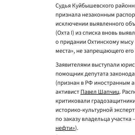
Судья Куйбышевского районн
признала незаконным распоря
исключении выявленного объ
(Охта I) из списка вновь выя
о придании Охтинскому мысу 
места», не запрещающего его 
Заявителями выступали юрис
помощник депутата законода
(признан в РФ иностранным 
активист
Павел Шапчиц
. Рас
критиковали градозащитники,
историко-культурной эксперт
по заказу владельца участка
нефти»
).