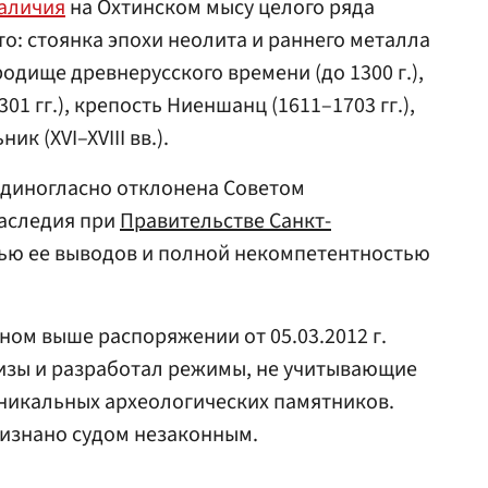
наличия
на Охтинском мысу целого ряда
о: стоянка эпохи неолита и раннего металла
городище древнерусского времени (до 1300 г.),
1 гг.), крепость Ниеншанц (1611–1703 гг.),
к (XVI–XVIII вв.).
 единогласно отклонена Советом
наследия при
Правительстве Санкт-
тью ее выводов и полной некомпетентностью
ном выше распоряжении от 05.03.2012 г.
тизы и разработал режимы, не учитывающие
уникальных археологических памятников.
ризнано судом незаконным.