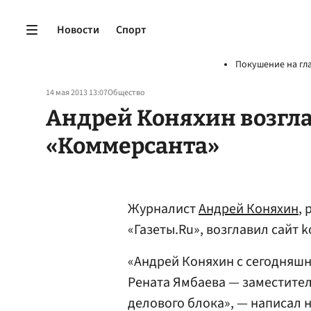
Новости
Спорт
Покушение на гл
14 мая 2013 13:07
Общество
Андрей Коняхин возгла
«Коммерсанта»
Журналист
Андрей Коняхин
,
«Газеты.Ru», возглавил сайт 
«Андрей Коняхин с сегодняшн
Рената Ямбаева — заместител
делового блока», — написал н