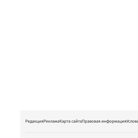
Редакция
Реклама
Карта сайта
Правовая информация
Услов