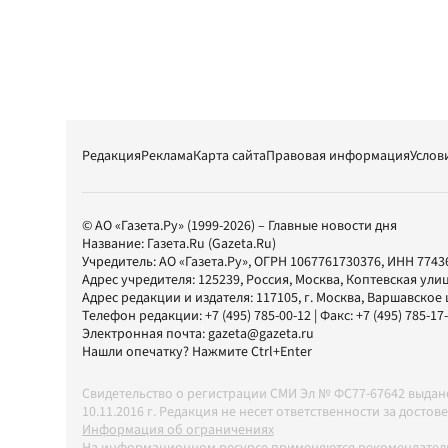
Редакция
Реклама
Карта сайта
Правовая информация
Услов
© АО «Газета.Ру» (1999-2026) – Главные новости дня
Название:
Газета.Ru
(Gazeta.Ru)
Учредитель:
АО «Газета.Ру»
, ОГРН 1067761730376, ИНН 7743
Адрес учредителя: 125239, Россия, Москва, Коптевская улиц
Адрес редакции и издателя:
117105
, г.
Москва
,
Варшавское шо
Телефон редакции:
+7 (495) 785-00-12
| Факс:
+7 (495) 785-17
Электронная почта:
gazeta@gazeta.ru
Нашли опечатку? Нажмите Ctrl+Enter
Свидетельство о регистрации СМИ Эл № ФС77-67642 выда
10.11.2016 г. Редакция не несет ответственности за дос
Информация об ограничениях