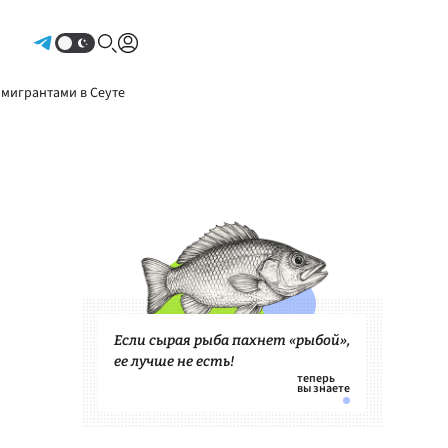
Авторизоваться
 мигрантами в Сеуте
Если сырая рыба пахнет «рыбой»,
ее лучше не есть!