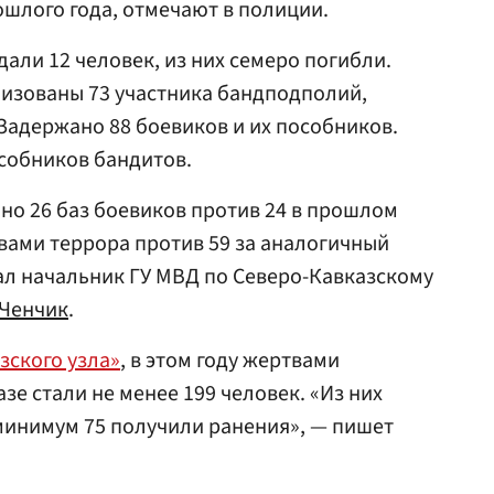
шлого года, отмечают в полиции.
али 12 человек, из них семеро погибли.
лизованы 73 участника бандподполий,
 Задержано 88 боевиков и их пособников.
собников бандитов.
ано 26 баз боевиков против 24 в прошлом
твами террора против 59 за аналогичный
зал начальник ГУ МВД по Северо-Кавказскому
 Ченчик
.
зского узла»
, в этом году жертвами
е стали не менее 199 человек. «Из них
 минимум 75 получили ранения», — пишет