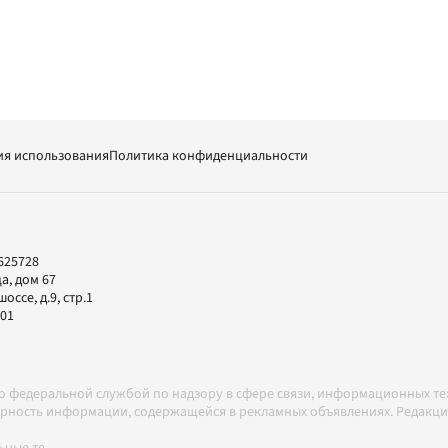
ия использования
Политика конфиденциальности
625728
а, дом 67
ссе, д.9, стр.1
-01
но федеральной службой по надзору в сфере связи, информационных т
товерность информации, содержащейся в рекламных объявлениях. Редак