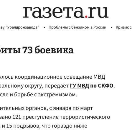
аву "Уралдронзавода"
Проблемы с бензином в России
Кризис с
биты 73 боевика
тоялось координационное совещание МВД
ральному округу, передает
ГУ МВД
по СКФО
.
сле и борьбе с экстремизмом.
тельных органов, с января по март
овано 121 преступление террористического
а и 15 подрывов, что гораздо ниже