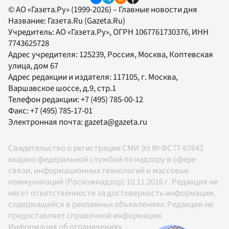
© АО «Газета.Ру» (1999-2026) – Главные новости дня
Название:
Газета.Ru
(Gazeta.Ru)
Учредитель:
АО «Газета.Ру»
, ОГРН 1067761730376, ИНН
7743625728
Адрес учредителя: 125239, Россия, Москва, Коптевская
улица, дом 67
Адрес редакции и издателя:
117105
, г.
Москва
,
Варшавское шоссе, д.9, стр.1
Телефон редакции:
+7 (495) 785-00-12
Факс:
+7 (495) 785-17-01
Электронная почта:
gazeta@gazeta.ru
Свидетельство о регистрации СМИ Эл № ФС77-67642
выдано федеральной службой по надзору в сфере
связи, информационных технологий и массовых
коммуникаций (Роскомнадзор) 10.11.2016 г. Редакция не
несет ответственности за достоверность информации,
содержащейся в рекламных объявлениях. Редакция не
предоставляет справочной информации.
Информация об ограничениях