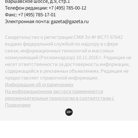
Варшавское шоссе, д.9, стр.1
Телефон редакции:
+7 (495) 785-00-12
Факс:
+7 (495) 785-17-01
Электронная почта:
gazeta@gazeta.ru
Свидетельство о регистрации СМИ Эл № ФС77-67642
выдано федеральной службой по надзору в сфере
связи, информационных технологий и массовых
коммуникаций (Роскомнадзор) 10.11.2016 г. Редакция не
несет ответственности за достоверность информации,
содержащейся в рекламных объявлениях. Редакция не
предоставляет справочной информации.
Информация об ограничениях
На информационном ресурсе применяются
рекомендательные технологии в соответствии с
Правилами
18+