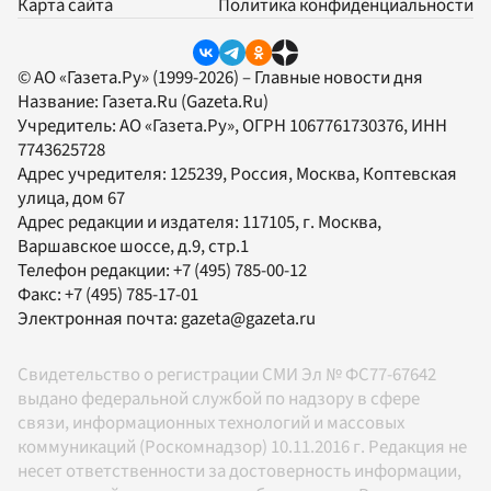
Карта сайта
Политика конфиденциальности
© АО «Газета.Ру» (1999-2026) – Главные новости дня
Название:
Газета.Ru
(Gazeta.Ru)
Учредитель:
АО «Газета.Ру»
, ОГРН 1067761730376, ИНН
7743625728
Адрес учредителя: 125239, Россия, Москва, Коптевская
улица, дом 67
Адрес редакции и издателя:
117105
, г.
Москва
,
Варшавское шоссе, д.9, стр.1
Телефон редакции:
+7 (495) 785-00-12
Факс:
+7 (495) 785-17-01
Электронная почта:
gazeta@gazeta.ru
Свидетельство о регистрации СМИ Эл № ФС77-67642
выдано федеральной службой по надзору в сфере
связи, информационных технологий и массовых
коммуникаций (Роскомнадзор) 10.11.2016 г. Редакция не
несет ответственности за достоверность информации,