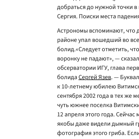
добраться до нужной точки в 
Сергия. Поиски места падения
Астрономы вспоминают, что д
районе упал вошедший во вс
болид.«Следует отметить, чт
воронку не падают», — сказа
обсерватории ИГУ, глава пер
болида
Сергей Язев
. — Буква
к 10-летнему юбилею Витимск
сентября 2002 года в тех же 
чуть южнее поселка Витимск
12 апреля этого года. Сейчас
якобы даже видели дымный гр
фотография этого гриба. Если