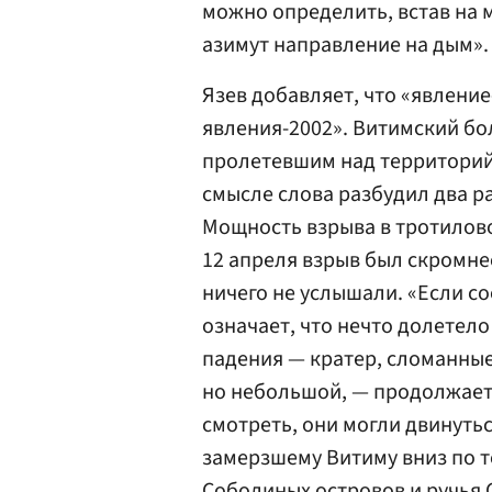
можно определить, встав на м
азимут направление на дым».
Язев добавляет, что «явлени
явления-2002». Витимский б
пролетевшим над территорий 
смысле слова разбудил два р
Мощность взрыва в тротилово
12 апреля взрыв был скромн
ничего не услышали. «Если с
означает, что нечто долетело
падения — кратер, сломанные 
но небольшой, — продолжает 
смотреть, они могли двинуть
замерзшему Витиму вниз по т
Соболиных островов и ручья 