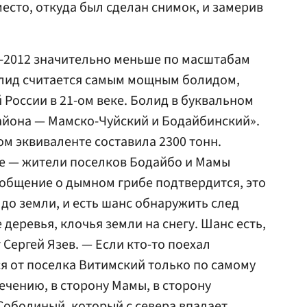
есто, откуда был сделан снимок, и замерив
е-2012 значительно меньше по масштабам
олид считается самым мощным болидом,
России в 21-ом веке. Болид в буквальном
айона — Мамско-Чуйский и Бодайбинский».
м эквиваленте составила 2300 тонн.
ее — жители поселков Бодайбо и Мамы
ообщение о дымном грибе подтвердится, это
 до земли, и есть шанс обнаружить след
деревья, клочья земли на снегу. Шанс есть,
Сергей Язев. — Если кто-то поехал
ся от поселка Витимский только по самому
ечению, в сторону Мамы, в сторону
Соболиный, который с севера впадает