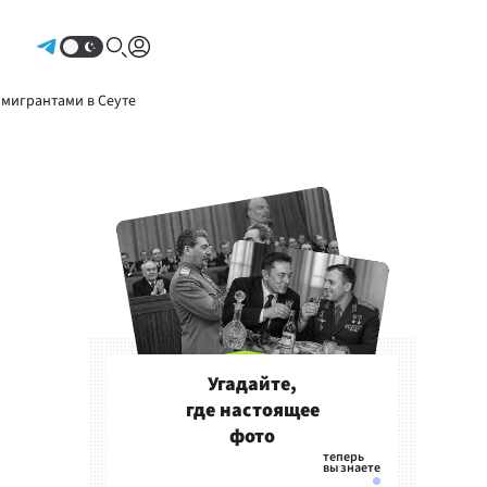
Авторизоваться
 мигрантами в Сеуте
Угадайте,
где настоящее
фото