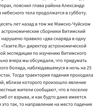
горах, пояснил глава района Александр
 небесного тела продолжатся в субботу.
есять лет назад в том же Мамско-Чуйском
е астрономические сборники Витимский
о нарушено правило «два снаряда в одну
л «Газете.Ru» директор астрономической
вой экспедиции по изучению Витимского
льно вчера мы обсуждали, что придумать
ого болида, наблюдавшемуся в ночь на 25
местах. Тогда траектория падения проходила
ий, вблизи которого произошло явление
 местные жители сообщают, что в поселке
иб от взрыва, и как будто даже имеется
 это так, то направление на место падения