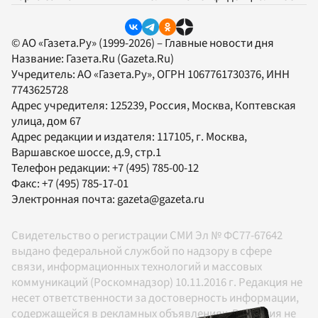
© АО «Газета.Ру» (1999-2026) – Главные новости дня
Название:
Газета.Ru
(Gazeta.Ru)
Учредитель:
АО «Газета.Ру»
, ОГРН 1067761730376, ИНН
7743625728
Адрес учредителя: 125239, Россия, Москва, Коптевская
улица, дом 67
Адрес редакции и издателя:
117105
, г.
Москва
,
Варшавское шоссе, д.9, стр.1
Телефон редакции:
+7 (495) 785-00-12
Факс:
+7 (495) 785-17-01
Электронная почта:
gazeta@gazeta.ru
Свидетельство о регистрации СМИ Эл № ФС77-67642
выдано федеральной службой по надзору в сфере
связи, информационных технологий и массовых
коммуникаций (Роскомнадзор) 10.11.2016 г. Редакция не
несет ответственности за достоверность информации,
содержащейся в рекламных объявлениях. Редакция не