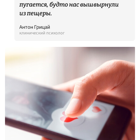
пугается, будто нас вышвырнули
из пещеры.
Антон Грицай
клинический психолог