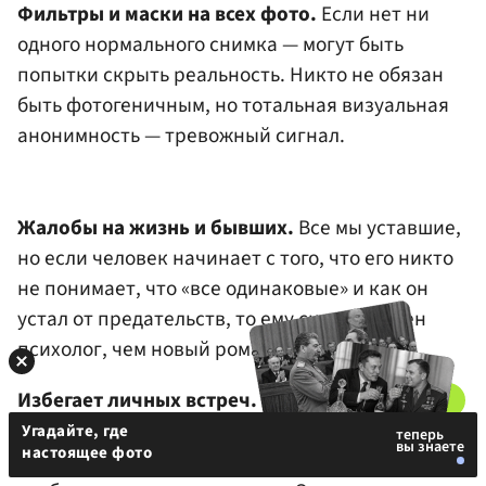
Фильтры и маски на всех фото.
Если нет ни
одного нормального снимка — могут быть
попытки скрыть реальность. Никто не обязан
быть фотогеничным, но тотальная визуальная
анонимность — тревожный сигнал.
Жалобы на жизнь и бывших.
Все мы уставшие,
но если человек начинает с того, что его никто
не понимает, что «все одинаковые» и как он
устал от предательств, то ему скорее нужен
психолог, чем новый роман.
Избегает личных встреч.
Переписка длится
неделю, месяц, два — но каждый раз, как вы
Угадайте, где
настоящее фото
заводите тему офлайна, она находит предлоги,