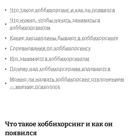
Что такое хоббихорсинг и как он появился
Что нужно, чтобы начать заниматься
хоббихорсингом
Какие дисциплины бывают в хоббихорсинге
Соревнования по хоббихорсингу
Кто занимается хоббихорсингом
Почему над хоббихорсерами издеваются
Можно ли назвать хоббихорсинг отклонением
— мнение психолога
Что такое хоббихорсинг и как он
появился