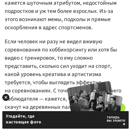
кажется шуточным атрибутом, недостойным
подростков и уж тем более взрослых. Из-за
этого возникают мемы, подколы и прямые
оскорбления в адрес спортсменов.
Если человек ни разу не видел вживую
соревнования по хоббихорсингу или хотя бы
видео с тренировок, то ему сложно
представить, сколько сил уходит на спорт,
какой уровень креатива и артистизма
требуется, чтобы выглядеть эффектно
на соревнованиях. С точки зрения стороннего
наблюдателя — кажется, что люди зачем-то
скачут на деревянных палках, а ведь за этим
стоит и физическая подготовка, и творчество, и
Угадайте, где
настоящее фото
сплоченное сообщество.