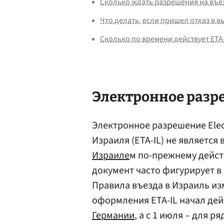
Сколько ждать разрешения на въез
Что делать, если пришел отказ в 
Сколько по времени действует ETA-
Электронное разре
Электронное разрешение Elect
Израиля (ETA-IL) не является
Израиле
м по-прежнему дейст
документ часто фигурирует в
Правила въезда в Израиль из
оформления ETA-IL начал дей
Германии
, а с 1 июля – для р