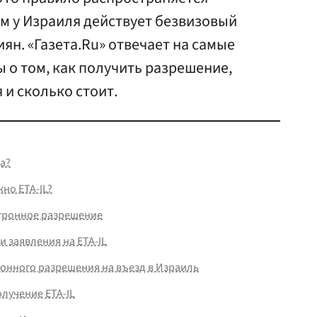
кем у Израиля действует безвизовый
иян. «Газета.Ru» отвечает на самые
 о том, как получить разрешение,
 и сколько стоит.
а?
жно ETA-IL?
ктронное разрешение
 заявления на ETA-IL
онного разрешения на въезд в Израиль
олучение ETA-IL