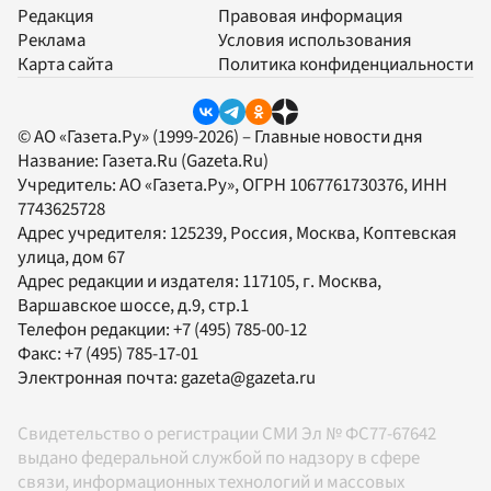
Редакция
Правовая информация
Реклама
Условия использования
Карта сайта
Политика конфиденциальности
© АО «Газета.Ру» (1999-2026) – Главные новости дня
Название:
Газета.Ru
(Gazeta.Ru)
Учредитель:
АО «Газета.Ру»
, ОГРН 1067761730376, ИНН
7743625728
Адрес учредителя: 125239, Россия, Москва, Коптевская
улица, дом 67
Адрес редакции и издателя:
117105
, г.
Москва
,
Варшавское шоссе, д.9, стр.1
Телефон редакции:
+7 (495) 785-00-12
Факс:
+7 (495) 785-17-01
Электронная почта:
gazeta@gazeta.ru
Свидетельство о регистрации СМИ Эл № ФС77-67642
выдано федеральной службой по надзору в сфере
связи, информационных технологий и массовых