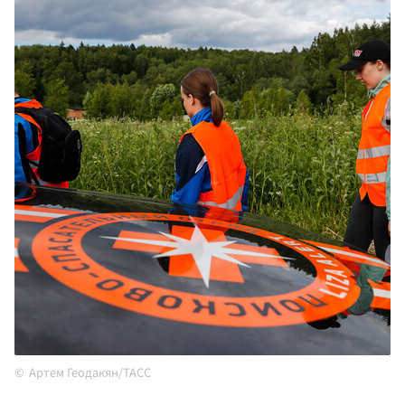
Артем Геодакян/ТАСС