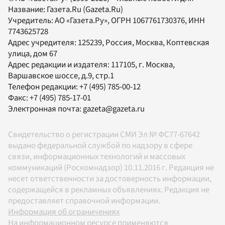
Название:
Газета.Ru
(Gazeta.Ru)
Учредитель:
АО «Газета.Ру»
, ОГРН 1067761730376, ИНН
7743625728
Адрес учредителя: 125239, Россия, Москва, Коптевская
улица, дом 67
Адрес редакции и издателя:
117105
, г.
Москва
,
Варшавское шоссе, д.9, стр.1
Телефон редакции:
+7 (495) 785-00-12
Факс:
+7 (495) 785-17-01
Электронная почта:
gazeta@gazeta.ru
Свидетельство о регистрации СМИ Эл № ФС77-67642
выдано федеральной службой по надзору в сфере
связи, информационных технологий и массовых
коммуникаций (Роскомнадзор) 10.11.2016 г. Редакция не
несет ответственности за достоверность информации,
содержащейся в рекламных объявлениях. Редакция не
предоставляет справочной информации.
Информация об ограничениях
На информационном ресурсе применяются