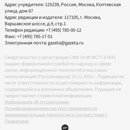
Адрес учредителя: 125239, Россия, Москва, Коптевская
улица, дом 67
Адрес редакции и издателя:
117105
, г.
Москва
,
Варшавское шоссе, д.9, стр.1
Телефон редакции:
+7 (495) 785-00-12
Факс:
+7 (495) 785-17-01
Электронная почта:
gazeta@gazeta.ru
Свидетельство о регистрации СМИ Эл № ФС77-67642
выдано федеральной службой по надзору в сфере
связи, информационных технологий и массовых
коммуникаций (Роскомнадзор) 10.11.2016 г. Редакция не
несет ответственности за достоверность информации,
содержащейся в рекламных объявлениях. Редакция не
предоставляет справочной информации.
Информация об ограничениях
На информационном ресурсе применяются
рекомендательные технологии в соответствии с
Правилами
18+