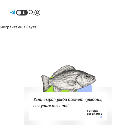
Авторизоваться
 мигрантами в Сеуте
Если сырая рыба пахнет «рыбой»,
ее лучше не есть!