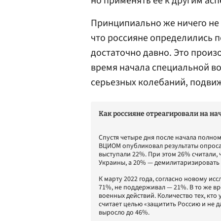
но применять ее к другим асп
Принципиально же ничего не 
что россияне определились п
достаточно давно. Это произ
время начала специальной во
серьезных колебаний, подви
Как россияне отреагировали на на
Спустя четыре дня после начала полном
ВЦИОМ опубликовал результаты опроса
выступали 22%. При этом 26% считали,
Украины, а 20% — демилитаризировать 
К марту 2022 года, согласно новому и
71%, не поддерживал — 21%. В то же в
военных действий. Количество тех, кто 
считает целью «защитить Россию и не 
выросло до 46%.