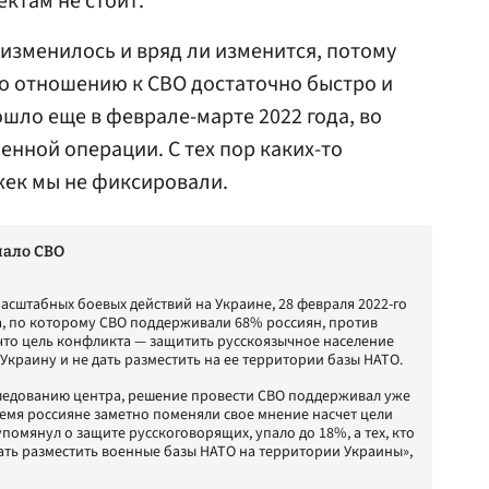
ектам не стоит.
изменилось и вряд ли изменится, потому
о отношению к СВО достаточно быстро и
ошло еще в феврале-марте 2022 года, во
енной операции. С тех пор каких-то
жек мы не фиксировали.
чало СВО
асштабных боевых действий на Украине, 28 февраля 2022-го
, по которому СВО поддерживали 68% россиян, против
 что цель конфликта — защитить русскоязычное население
Украину и не дать разместить на ее территории базы НАТО.
сследованию центра, решение провести СВО поддерживал уже
ремя россияне заметно поменяли свое мнение насчет цели
упомянул о защите русскоговорящих, упало до 18%, а тех, кто
дать разместить военные базы НАТО на территории Украины»,