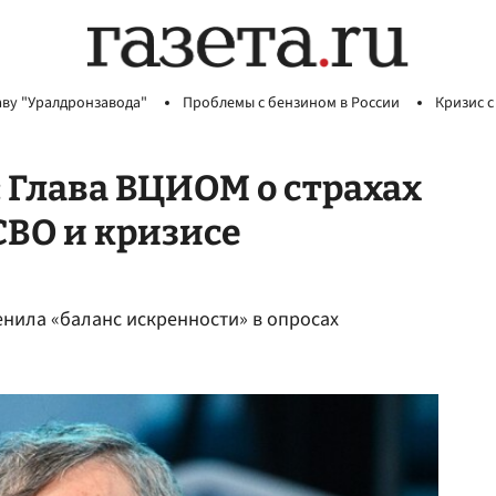
аву "Уралдронзавода"
Проблемы с бензином в России
Кризис с
 Глава ВЦИОМ о страхах
СВО и кризисе
енила «баланс искренности» в опросах