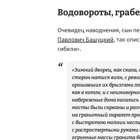
Водовороты, грабе
Очевидец наводнения, сын п
Павлович Башуцкий
, так оп
гибели».
«Зимний дворец, как скала,
сторон натиск волн, с рево
орошавших их брызгами поч
как в котле, и с неимоверн
набережные дома казались 
мосты были сорваны и раз
на гранитный парапет прот
с быстротою молнии неслись
с распростертыми руками 
огромные массы гранита б