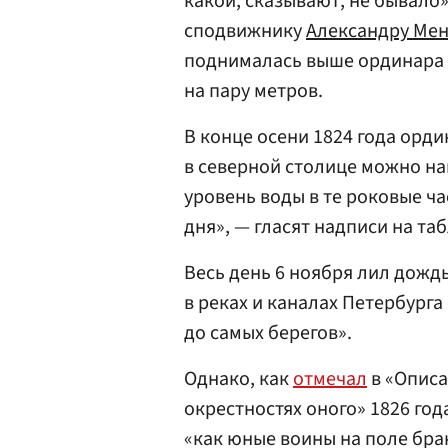
какой, сказывают, не бывало
сподвижнику
Александру Ме
поднималась выше ординара 
на пару метров.
В конце осени 1824 года орди
в северной столице можно на
уровень воды в те роковые ча
дня», — гласят надписи на та
Весь день 6 ноября лил дожд
в реках и каналах Петербур
до самых берегов».
Однако, как
отмечал
в «Описа
окрестностях оного» 1826 го
«как юные воины на поле бра