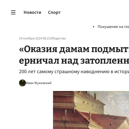
Новости
Спорт
Покушение на гл
19 ноября 2024 08:21
Общество
«Оказия дамам подмыт
ерничал над затоплен
200 лет самому страшному наводнению в истор
Иван Жуковский