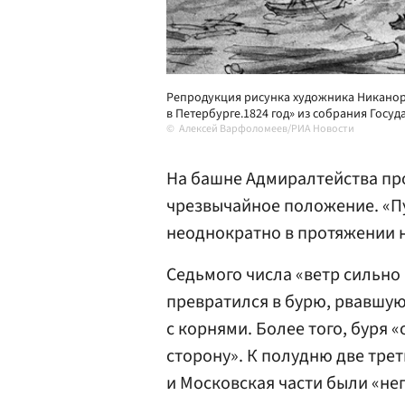
Репродукция рисунка художника Никанора
в Петербурге.1824 год» из собрания Госу
Алексей Варфоломеев/РИА Новости
На башне Адмиралтейства пр
чрезвычайное положение. «
неоднократно в протяжении 
Седьмого числа «ветр сильно 
превратился в бурю, рвавшую
с корнями. Более того, буря 
сторону». К полудню две тре
и Московская части были «неп