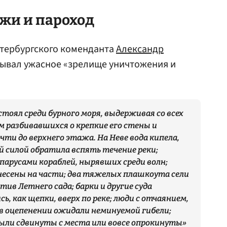
жи и пароход
етербургского коменданта
Александр
исывал ужасное «зрелище уничтожения и
 стоял среди бурного моря, выдерживая со всех
м разбивавшихся о крепкие его стены и
ти до верхнего этажа. На Неве вода кипела,
ой силой обратила вспять течение реки;
парусами кораблей, нырявших среди волн;
несены на части; два тяжелых плашкоута сели
ив Летнего сада; барки и другие суда
, как щепки, вверх по реке; люди с отчаянием,
в оцепенении ожидали неминуемой гибели;
ыли сдвинуты с места или вовсе опрокинуты»