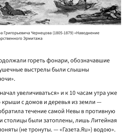
 Григорьевича Чернецова (1805-1879) «Наводнение
дарственного Эрмитажа
одолжали гореть фонари, обозначавшие
Пушечные выстрелы были слышны
ночи».
начал увеличиваться» и к 10 часам утра уже
 крыши с домов и деревья из земли —
«обратила течение самой Невы в противную
ти столицы были затоплены, лишь Литейная
оняты (не тронуты. — «Газета.Ru») водою».