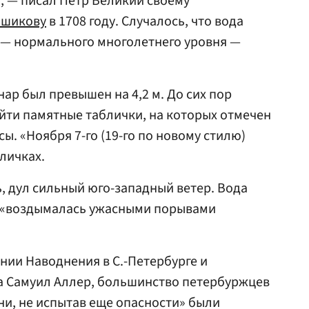
», — писал Петр Великий своему
ншикову
в 1708 году. Случалось, что вода
— нормального многолетнего уровня —
нар был превышен на 4,2 м. До сих пор
йти памятные таблички, на которых отмечен
сы. «Ноября 7-го (19-го по новому стилю)
бличках.
ь, дул сильный юго-западный ветер. Вода
га «воздымалась ужасными порывами
нии Наводнения в С.-Петербурге и
да Самуил Аллер, большинство петербуржцев
ни, не испытав еще опасности» были