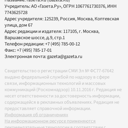
Учредитель:
АО «Газета.Ру»
, ОГРН 1067761730376, ИНН
7743625728
Адрес учредителя: 125239, Россия, Москва, Коптевская
улица, дом 67
Адрес редакции и издателя:
117105
, г.
Москва
,
Варшавское шоссе, д.9, стр.1
Телефон редакции:
+7 (495) 785-00-12
Факс:
+7 (495) 785-17-01
Электронная почта:
gazeta@gazeta.ru
Свидетельство о регистрации СМИ Эл № ФС77-67642
выдано федеральной службой по надзору в сфере
связи, информационных технологий и массовых
коммуникаций (Роскомнадзор) 10.11.2016 г. Редакция не
несет ответственности за достоверность информации,
содержащейся в рекламных объявлениях. Редакция не
предоставляет справочной информации.
Информация об ограничениях
На информационном ресурсе применяются
рекомендательные технологии в соответствии с