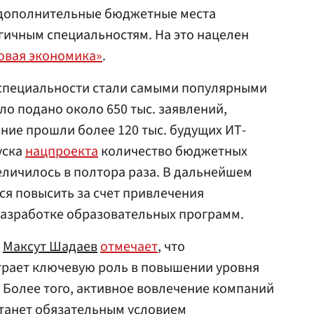
 дополнительные бюджетные места
гичным специальностям. На это нацелен
овая экономика»
.
-специальности стали самыми популярными
ло подано около 650 тыс. заявлений,
ние прошли более 120 тыс. будущих ИТ-
уска
нацпроекта
количество бюджетных
еличилось в полтора раза. В дальнейшем
ся повысить за счет привлечения
азработке образовательных программ.
я
Максут Шадаев
отмечает
, что
грает ключевую роль в повышении уровня
 Более того, активное вовлечение компаний
станет обязательным условием