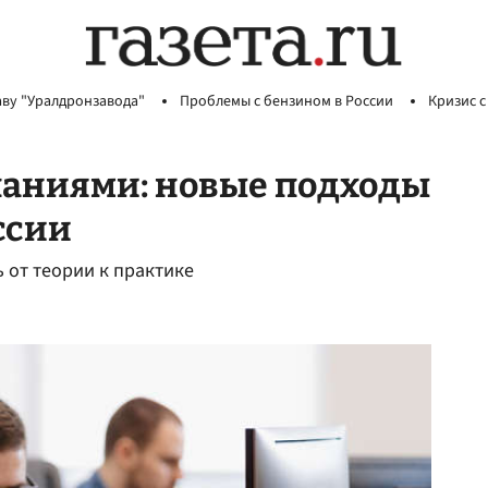
аву "Уралдронзавода"
Проблемы с бензином в России
Кризис с
паниями: новые подходы
ссии
 от теории к практике