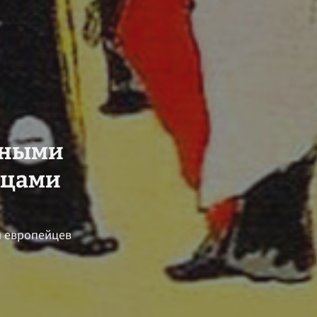
нными
нцами
и европейцев