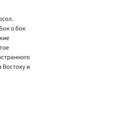
осол.
Бок о бок
ские
тое
остранного
 Востоку и