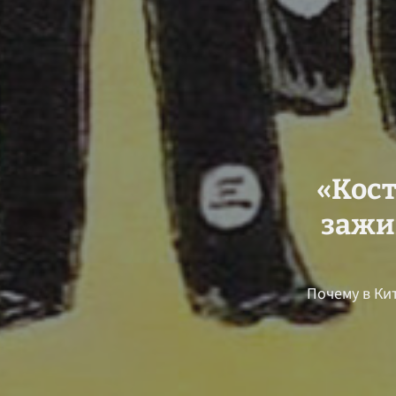
«Кос
зажи
Почему в Ки