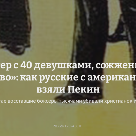
тер с 40 девушками, сожже
во»: как русские c америка
взяли Пекин
тае восставшие боксеры тысячами убивали христианок 
20 июня 2024 08:01