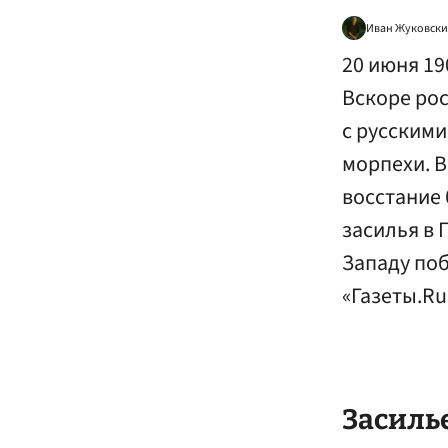
Иван Жуковск
20 июня 19
Вскоре рос
с русским
морпехи. 
восстание 
засилья в 
Западу по
«Газеты.Ru
Засиль