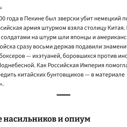
ий
00 года в Пекине был зверски убит немецкий п
сийская армия штурмом взяла столицу Китая. 
и солдатами на штурм шли японцы и американ
Войска сразу восьми держав подавили знамени
боксеров — ихэтуаней, боровшихся против ин
Поднебесной. Как Российская Империя помогла
бедить китайских бунтовщиков — в материале
».
е насильников и опиум