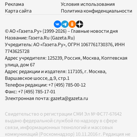
Реклама
Условия использования
Карта сайта
Политика конфиденциальности
© АО «Газета.Ру» (1999-2026) – Главные новости дня
Название:
Газета.Ru
(Gazeta.Ru)
Учредитель:
АО «Газета.Ру»
, ОГРН 1067761730376, ИНН
7743625728
Адрес учредителя: 125239, Россия, Москва, Коптевская
улица, дом 67
Адрес редакции и издателя:
117105
, г.
Москва
,
Варшавское шоссе, д.9, стр.1
Телефон редакции:
+7 (495) 785-00-12
Факс:
+7 (495) 785-17-01
Электронная почта:
gazeta@gazeta.ru
Свидетельство о регистрации СМИ Эл № ФС77-67642
выдано федеральной службой по надзору в сфере
связи, информационных технологий и массовых
коммуникаций (Роскомнадзор) 10.11.2016 г. Редакция не