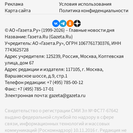
Реклама
Условия использования
Карта сайта
Политика конфиденциальности
© АО «Газета.Ру» (1999-2026) – Главные новости дня
Название:
Газета.Ru
(Gazeta.Ru)
Учредитель:
АО «Газета.Ру»
, ОГРН 1067761730376, ИНН
7743625728
Адрес учредителя: 125239, Россия, Москва, Коптевская
улица, дом 67
Адрес редакции и издателя:
117105
, г.
Москва
,
Варшавское шоссе, д.9, стр.1
Телефон редакции:
+7 (495) 785-00-12
Факс:
+7 (495) 785-17-01
Электронная почта:
gazeta@gazeta.ru
Свидетельство о регистрации СМИ Эл № ФС77-67642
выдано федеральной службой по надзору в сфере
связи, информационных технологий и массовых
коммуникаций (Роскомнадзор) 10.11.2016 г. Редакция не