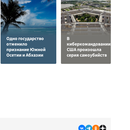
Одно государство
В
отменило
киберкомандовании
Я
признание Южной
США произошла
д
Осетии и Абхазии
серия самоубийств
о