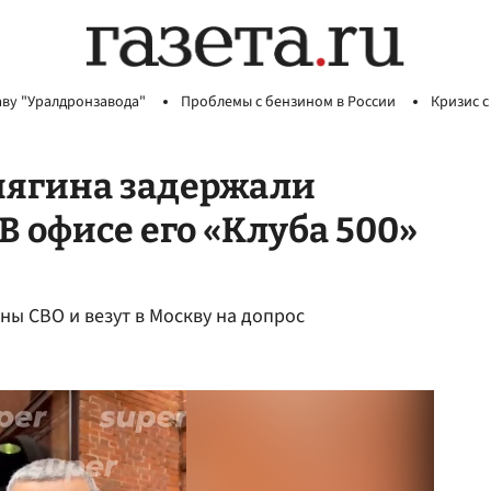
аву "Уралдронзавода"
Проблемы с бензином в России
Кризис с
нягина задержали
В офисе его «Клуба 500»
ны СВО и везут в Москву на допрос