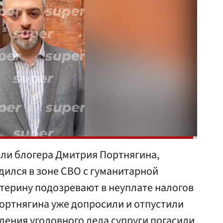
али блогера Дмитрия Портнягина,
одился в зоне СВО с гуманитарной
катерину подозревают в неуплате налогов
ортнягина уже допросили и отпустили
дения уголовного дела супруги погасили