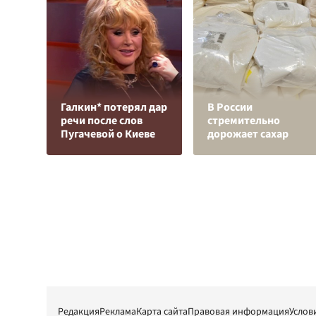
Галкин* потерял дар
В России
речи после слов
стремительно
Пугачевой о Киеве
дорожает сахар
Редакция
Реклама
Карта сайта
Правовая информация
Услов