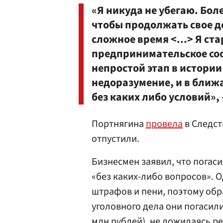
«Я никуда не убегаю. Боле
чтобы продолжать свое де
сложное время <...> Я ст
предпринимательское соо
непростой этап в истории 
недоразумение, и в ближ
без каких либо условий»,
Портнягина
провела
в Следст
отпустили.
Бизнесмен заявил, что погаси
«без каких-либо вопросов». О
штрафов и пени, поэтому обр
уголовного дела они погасил
млн рублей), не дожидаясь р