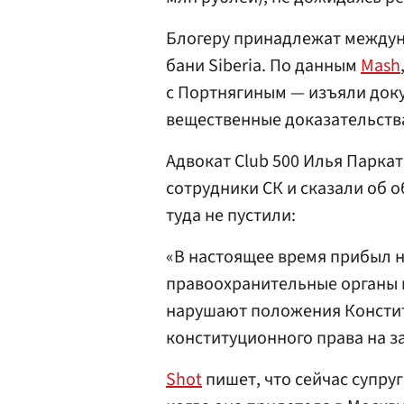
Блогеру принадлежат междун
бани Siberia. По данным
Mash
с Портнягиным — изъяли доку
вещественные доказательств
Адвокат Сlub 500 Илья Парка
сотрудники СК и сказали об о
туда не пустили:
«В настоящее время прибыл н
правоохранительные органы н
нарушают положения Конститу
конституционного права на за
Shot
пишет, что сейчас супру