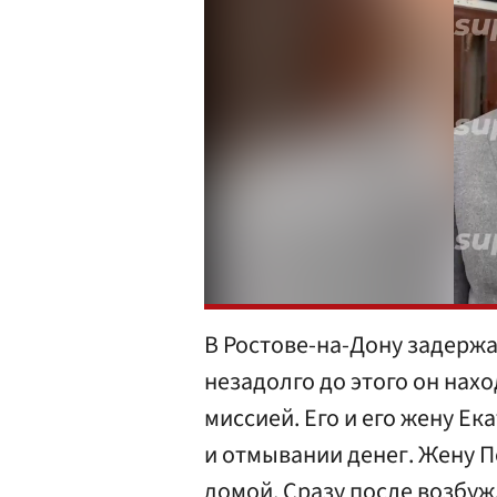
В Ростове-на-Дону задерж
незадолго до этого он нах
миссией. Его и его жену Е
и отмывании денег. Жену П
домой. Сразу после возбуж