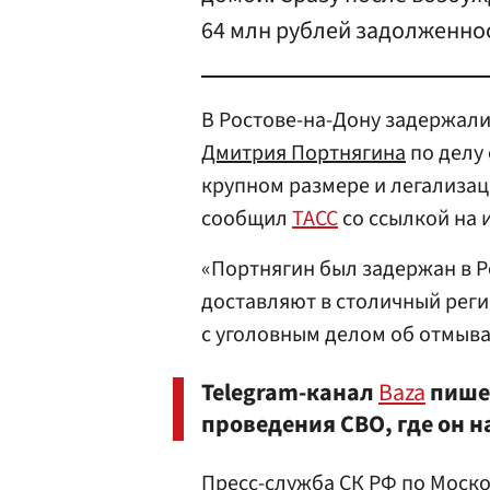
64 млн рублей задолженнос
В Ростове-на-Дону задержали
Дмитрия Портнягина
по делу 
крупном размере и легализац
сообщил
ТАСС
со ссылкой на 
«Портнягин был задержан в Р
доставляют в столичный регио
с уголовным делом об отмыван
Telegram-канал
Baza
пишет
проведения СВО, где он н
Пресс-служба СК РФ
по
Моско