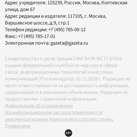
Адрес учредителя: 125239, Россия, Москва, Коптевская
улица, дом 67
Адрес редакции и издателя:
117105
, г.
Москва
,
Варшавское шоссе, д.9, стр.1
Телефон редакции:
+7 (495) 785-00-12
Факс:
+7 (495) 785-17-01
Электронная почта:
gazeta@gazeta.ru
Свидетельство о регистрации СМИ Эл № ФС77-67642
выдано федеральной службой по надзору в сфере
связи, информационных технологий и массовых
коммуникаций (Роскомнадзор) 10.11.2016 г. Редакция не
несет ответственности за достоверность информации,
содержащейся в рекламных объявлениях. Редакция не
предоставляет справочной информации.
Информация об ограничениях
На информационном ресурсе применяются
рекомендательные технологии в соответствии с
Правилами
18+