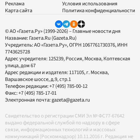
Реклама
Условия использования
Карта сайта
Политика конфиденциальности
© АО «Газета.Ру» (1999-2026) – Главные новости дня
Название:
Газета.Ru
(Gazeta.Ru)
Учредитель:
АО «Газета.Ру»
, ОГРН 1067761730376, ИНН
7743625728
Адрес учредителя: 125239, Россия, Москва, Коптевская
улица, дом 67
Адрес редакции и издателя:
117105
, г.
Москва
,
Варшавское шоссе, д.9, стр.1
Телефон редакции:
+7 (495) 785-00-12
Факс:
+7 (495) 785-17-01
Электронная почта:
gazeta@gazeta.ru
Свидетельство о регистрации СМИ Эл № ФС77-67642
выдано федеральной службой по надзору в сфере
связи, информационных технологий и массовых
коммуникаций (Роскомнадзор) 10.11.2016 г. Редакция не